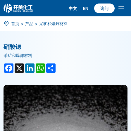
中文
EN
询问
硝
>
>
首页
产品
采矿和爆炸材料
酸
锶
硝酸锶
采矿和爆炸材料
Facebook
X
LinkedIn
WhatsApp
Share